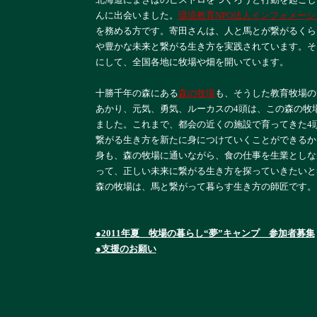
んに出会いました。
環境教育NPO法人インフォメー
を務める方です。寄田さんは、人と馬とが繋がるくら
や豊かな未来と繋がる生き方を実践されています。そ
にして、全国各地に牧場や畑を開いています。
十勝千年の森にある
森の牧場
も、そうした教育牧場の
あかり、元気、勇気、ルーカスの4頭は、この森の牧
ました。これまで、都会の近くの施設で育ってきた4
繋がる生き方を新たに身につけていくことができるか
身も、森の牧場に通いながら、食の仕事を生業としな
って、正しい未来に繋がる生き方を探っていきたいと
森の牧場は、馬と繋がって暮らす生き方の師匠です。
●2011年夏 牧場の暮らし“夢”キャンプ 参加者募集
●支援のお願い